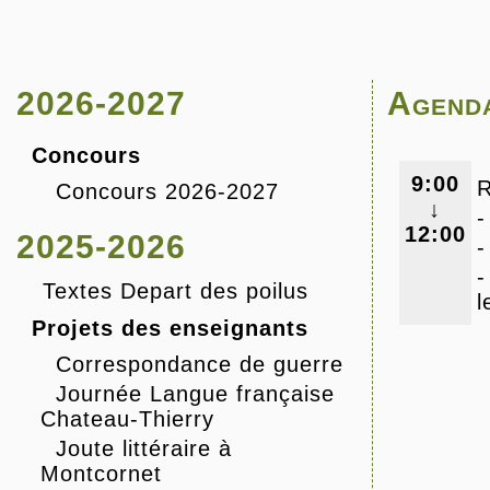
2026-2027
Agend
Concours
9:00
R
Concours 2026-2027
↓
-
12:00
2025-2026
-
-
Textes Depart des poilus
l
Projets des enseignants
Correspondance de guerre
Journée Langue française
Chateau-Thierry
Joute littéraire à
Montcornet