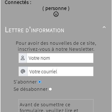
Connectés :
( personne )
Lettre d'information

Pour avoir des nouvelles de ce site,
inscrivez-vous à notre Newsletter.
S'abonner
Se désabonner
Avant de soumettre ce
formulaire, veuillez lire et