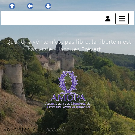
Quand la vérité n'est pas libre, la liberté n'est
pas vraie - Jacques Prévert
Vous êtes ici :
Accueil
»
Les brouillons