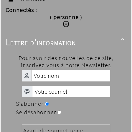
Connectés :
( personne )
Lettre d'information

Pour avoir des nouvelles de ce site,
inscrivez-vous à notre Newsletter.
S'abonner
Se désabonner
Avant de soumettre ce