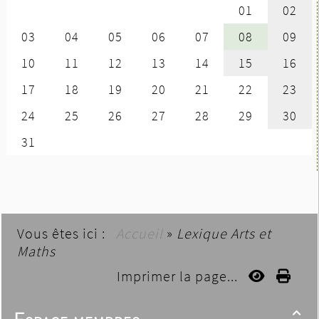
Vous êtes ici :
Accueil
»
Lexique Arts et
Maths
Imprimer la page...
