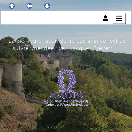
La meilleure façon de ne pas avancer est de
suivre une idée fixe - Jacques Prévert
Vous êtes ici :
Accueil
»
Lexique Arts et Maths