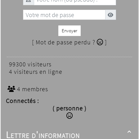
Envoyer
[ Mot de passe perdu ?
]
99300 visiteurs
4 visiteurs en ligne
4 membres
Connectés :
( personne )
Lettre d'information
