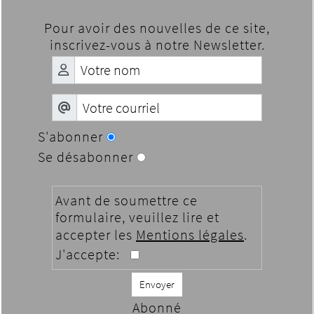
Pour avoir des nouvelles de ce site,
inscrivez-vous à notre Newsletter.
S'abonner
Se désabonner
Avant de soumettre ce
formulaire, veuillez lire et
accepter les
Mentions légales
.
J'accepte:
Envoyer
Abonné