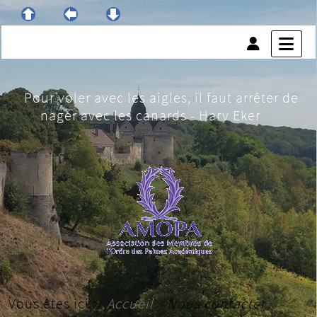
Pour voler avec les aigles, il faut arrêter de
nager avec les canards - Harv Eker
Vous êtes ici :
Accueil
»
Nous contacter