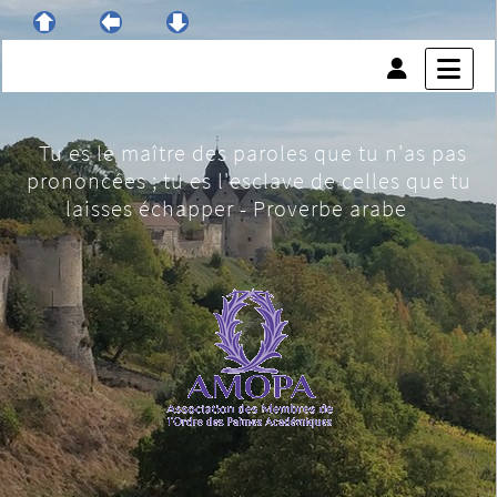
Tu es le maître des paroles que tu n'as pas
prononcées ; tu es l'esclave de celles que tu
laisses échapper - Proverbe arabe