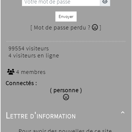
Envoyer
[ Mot de passe perdu ?
]
99554 visiteurs
4 visiteurs en ligne
4 membres
Connectés :
( personne )
Lettre d'information

Pour avoir des nouvelles de ce site,