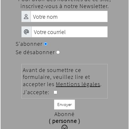
inscrivez-vous à notre Newsletter.
S'abonner
Se désabonner
Avant de soumettre ce
formulaire, veuillez lire et
accepter les
Mentions légales
.
J'accepte:
Envoyer
Abonné
( personne )