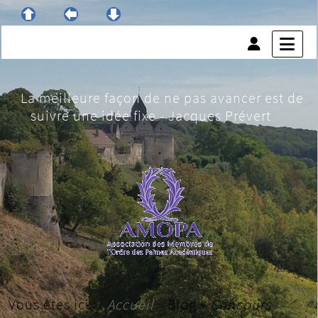
La meilleure façon de ne pas avancer est de
suivre une idée fixe - Jacques Prévert
Vous êtes ici :
Accueil
»
Blog
»
Concours