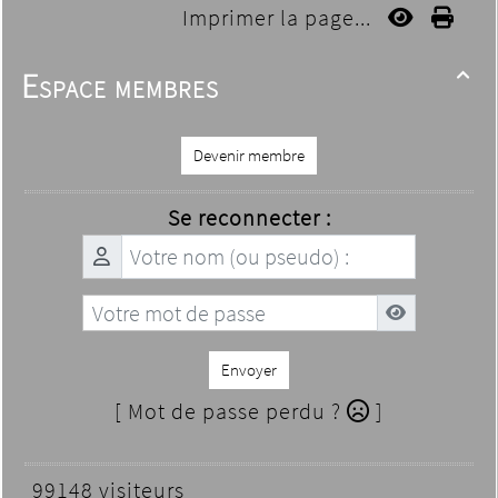
Imprimer la page...
Espace membres

Devenir membre
Se reconnecter :
Envoyer
[ Mot de passe perdu ?
]
99148 visiteurs