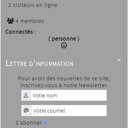
2 visiteurs en ligne
4 membres
Connectés :
( personne )
Lettre d'information

Pour avoir des nouvelles de ce site,
inscrivez-vous à notre Newsletter.
S'abonner