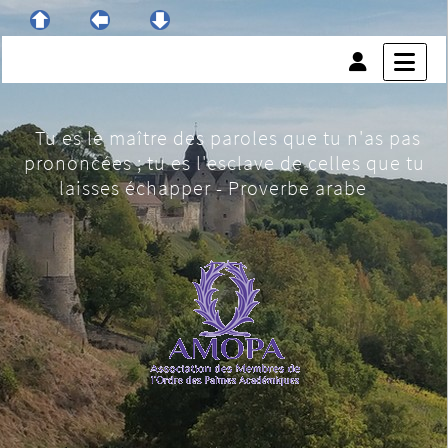
Tu es le maître des paroles que tu n'as pas
prononcées ; tu es l'esclave de celles que tu
laisses échapper - Proverbe arabe