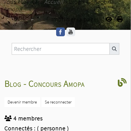
Vous êtes ici :
Accueil
»
Blog
»
Concours
Amopa
Imprimer la page...
Blog - Concours Amopa
Devenir membre
Se reconnecter
4 membres
Connectés :
( personne )