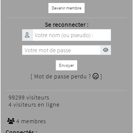
Devenir membre
Se reconnecter :
Envoyer
[ Mot de passe perdu ?
]
99299 visiteurs
4 visiteurs en ligne
4 membres
Connectés :