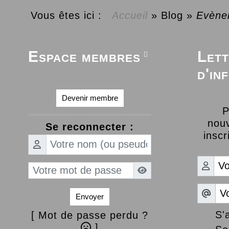
Vous êtes ici :
Accueil
»
Blog
»
Evène
Espace membres
Lett

d'in
Devenir membre
P
nouv
Se reconnecter :
inscr
Envoyer
S'
[ Mot de passe perdu ?
]