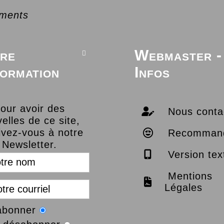
ments
re
Webmaster -

formation
Infos
our avoir des
Nous conta
elles de ce site,
ivez-vous à notre
Recomman
Newsletter.
Version tex
Mentions
Légales
abonner