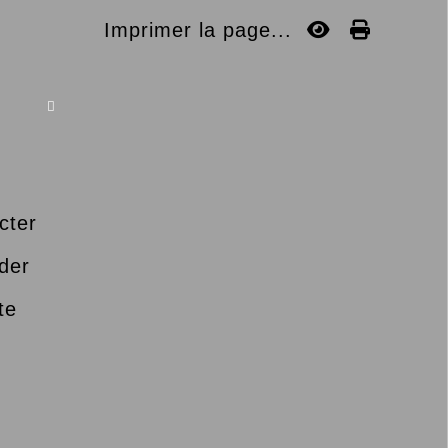
Imprimer la page...

cter
der
te