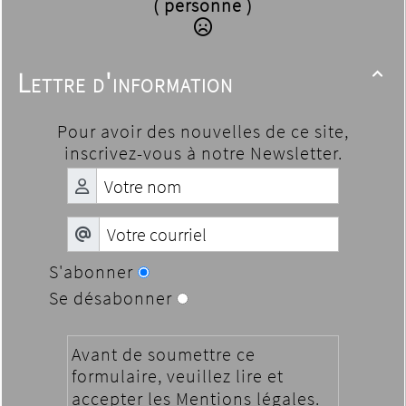
( personne )
Lettre d'information

Pour avoir des nouvelles de ce site,
inscrivez-vous à notre Newsletter.
S'abonner
Se désabonner
Avant de soumettre ce
formulaire, veuillez lire et
accepter les
Mentions légales
.