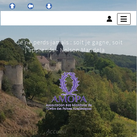
Je ne perds jamais : soit je gagne, soit
j'apprends - Nelson Mandela
Vous êtes ici :
Accueil
»
Blog
»
Partenaires