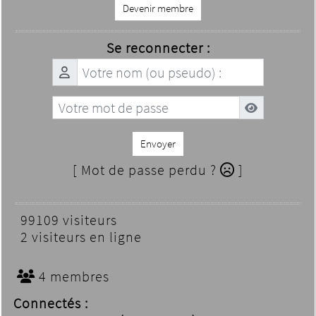
Devenir membre
Se reconnecter :
Envoyer
[ Mot de passe perdu ?
]
99109 visiteurs
2 visiteurs en ligne
4 membres
Connectés :