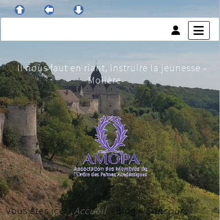
Il nous faut en riant, instruire la jeunesse -
Molière
Vous êtes ici :
Accueil
»
Blog
»
Concours