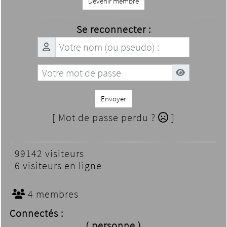
Devenir membre
Se reconnecter :
Envoyer
[ Mot de passe perdu ?
]
99142 visiteurs
6 visiteurs en ligne
4 membres
Connectés :
( personne )