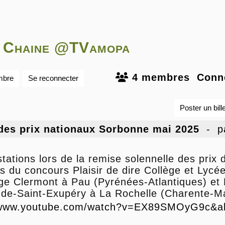
- Chaine @TVamopa
4 membres
Conn
mbre
Se reconnecter
Poster un bille
des prix nationaux Sorbonne mai 2025
- p
tations lors de la remise solennelle des pri
s du concours Plaisir de dire Collège et Lycé
ège Clermont à Pau (Pyrénées-Atlantiques)
et
-de-Saint-Exupéry à La Rochelle (Charente-Ma
//www.youtube.com/watch?v=EX89SMOyG9c&