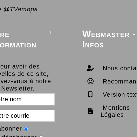
e @TVamopa
re
Webmaster -

formation
Infos
our avoir des
Nous conta
elles de ce site,
ivez-vous à notre
Recomman
Newsletter.
Version tex
Mentions
Légales
abonner