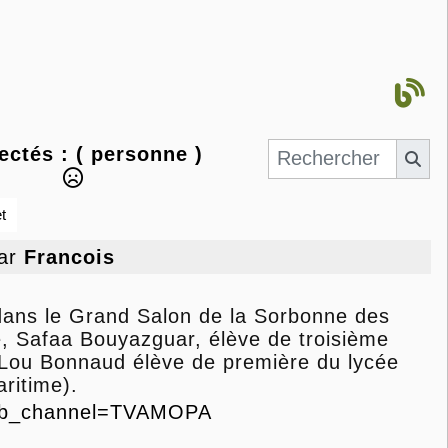
ectés :
( personne )
t
ar
Francois
x dans le Grand Salon de la Sorbonne des
e,
Safaa Bouyazguar, élève de troisième
Lou Bonnaud élève de première du lycée
ritime).
ab_channel=TVAMOPA