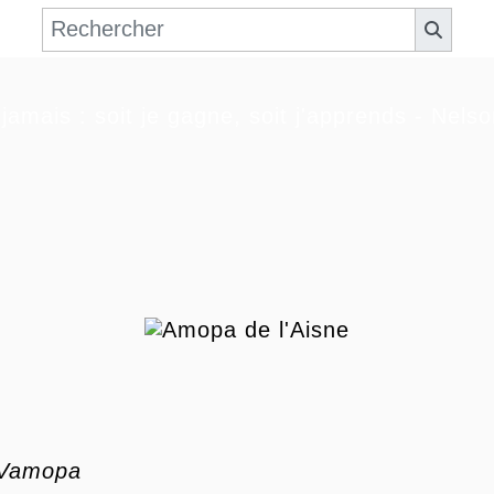
jamais : soit je gagne, soit j'apprends - Nel
Vamopa