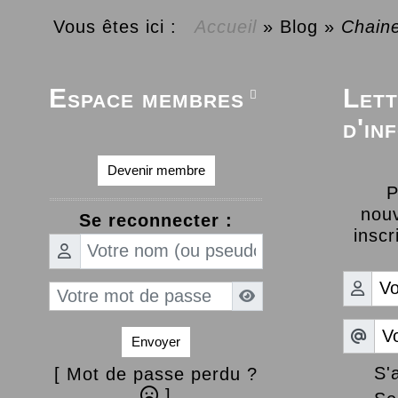
Vous êtes ici :
Accueil
»
Blog
»
Chain
Espace membres
Lett

d'in
Devenir membre
P
nouv
Se reconnecter :
inscr
Envoyer
S'
[ Mot de passe perdu ?
]