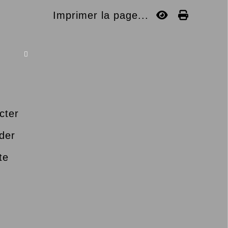
Imprimer la page...

cter
der
te