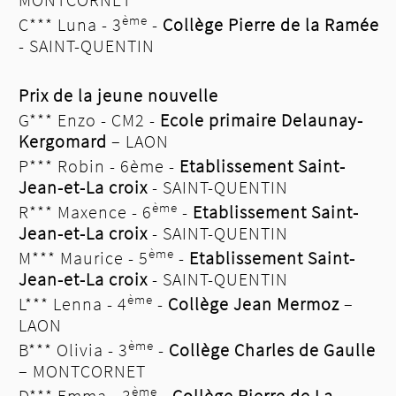
ème
C*** Luna - 3
-
Collège Pierre de la Ramée
- SAINT-QUENTIN
Prix de la jeune nouvelle
G*** Enzo - CM2 -
Ecole primaire Delaunay-
Kergomard
– LAON
P*** Robin - 6ème -
Etablissement Saint-
Jean-et-La croix
- SAINT-QUENTIN
ème
R*** Maxence - 6
-
Etablissement Saint-
Jean-et-La croix
- SAINT-QUENTIN
ème
M*** Maurice - 5
-
Etablissement Saint-
Jean-et-La croix
- SAINT-QUENTIN
ème
L*** Lenna - 4
-
Collège Jean Mermoz
–
LAON
ème
B*** Olivia - 3
-
Collège Charles de Gaulle
– MONTCORNET
ème
D*** Emma - 3
-
Collège Pierre de La