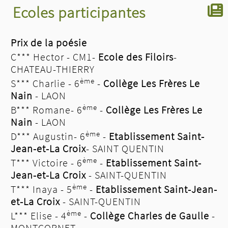
Ecoles participantes
Prix de la poésie
C*** Hector - CM1-
Ecole des Filoirs
-
CHATEAU-THIERRY
ème
S*** Charlie - 6
-
Collège Les Frères Le
Nain
- LAON
ème
B*** Romane- 6
-
Collège Les Frères Le
Nain
- LAON
ème
D*** Augustin- 6
-
Etablissement Saint-
Jean-et-La Croix
- SAINT QUENTIN
ème
T*** Victoire - 6
-
Etablissement Saint-
Jean-et-La Croix
- SAINT-QUENTIN
ème
T*** Inaya - 5
-
Etablissement Saint-Jean-
et-La Croix
- SAINT-QUENTIN
ème
L*** Elise - 4
-
Collège Charles de Gaulle
-
MONTCORNET