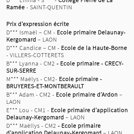
Ramée
- SAINT-QUENTIN
Prix d’expression écrite
D*** Ismaël – CM -
Ecole primaire Delaunay-
Kergomard
– LAON
D*** Candice – CM -
Ecole de la Haute-Borne
- VILLERS-COTTERETS
B*** Lyanna - CM2
- Ecole primaire - CRECY-
SUR-SERRE
M*** Maëlys - CM2-
Ecole primaire -
BRUYERES-ET-MONTBERAULT
B*** Adam - CM2 -
Ecole primaire d’Ardon
–
LAON
E*** Lou - CM1 -
Ecole primaire d’application
Delaunay-Kergomard
– LAON
D*** Maëllys - CM2
- Ecole primaire
d’application Delaunay-Kergomard
– LAON