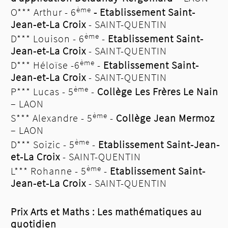
ème
O*** Arthur - 6
- Etablissement Saint-
Jean-et-La Croix
- SAINT-QUENTIN
ème
D*** Louison - 6
-
Etablissement Saint-
Jean-et-La Croix
- SAINT-QUENTIN
ème
D*** Héloïse -6
-
Etablissement Saint-
Jean-et-La Croix
- SAINT-QUENTIN
ème
P*** Lucas - 5
-
Collège Les Frères Le Nain
– LAON
ème
S*** Alexandre - 5
-
Collège Jean Mermoz
– LAON
ème
D*** Soizic - 5
-
Etablissement Saint-Jean-
et-La Croix
- SAINT-QUENTIN
ème
L*** Rohanne - 5
-
Etablissement Saint-
Jean-et-La Croix
- SAINT-QUENTIN
Prix Arts et Maths : Les mathématiques au
quotidien