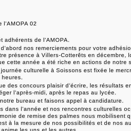
de l’AMOPA 02
et adhérents de l’AMOPA.
d’abord nos remerciements pour votre adhésio
e présence à Villers-Cotterêts en décembre, l
ue cette année a été riche en actions de notre 
 journée culturelle à Soissons est fixée le me
0 heures.
e des concours plaisir d’écrire, les résultats 
éger l’après-midi, après le repas au lycée.
notre bureau et faisons appel à candidature.
ois dans l’année et nos rencontres culturelles 
émonie de remise des palmes nous mobilisent q
est à la mesure de nos possibilités et de nos 
s anime les uns et les autres.