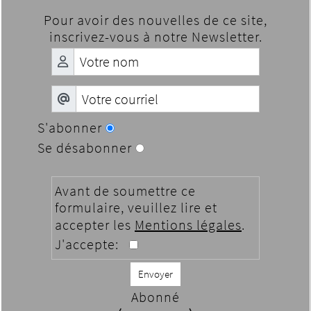
Pour avoir des nouvelles de ce site,
inscrivez-vous à notre Newsletter.
S'abonner
Se désabonner
Avant de soumettre ce
formulaire, veuillez lire et
accepter les
Mentions légales
.
J'accepte:
Envoyer
Abonné