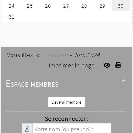
Vous êtes ici :
Accueil
»
Juin 2024
Imprimer la page...
Espace membres

Devenir membre
Se reconnecter :