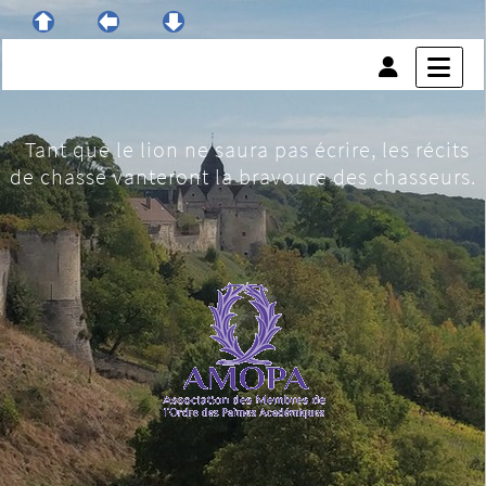
Tant que le lion ne saura pas écrire, les récits
de chasse vanteront la bravoure des chasseurs.