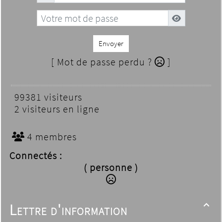
Envoyer
[ Mot de passe perdu ?
]
99381 visiteurs
2 visiteurs en ligne
4 membres
Connectés :
( personne )
Lettre d'information
