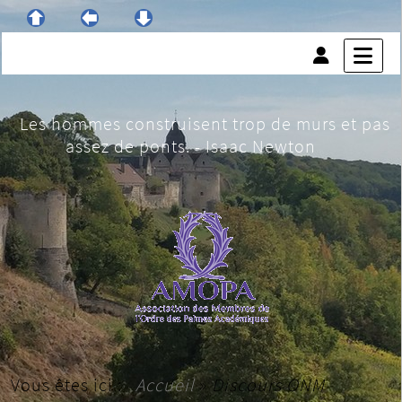
Les hommes construisent trop de murs et pas
assez de ponts. - Isaac Newton
Vous êtes ici :
Accueil
»
Discours ONM