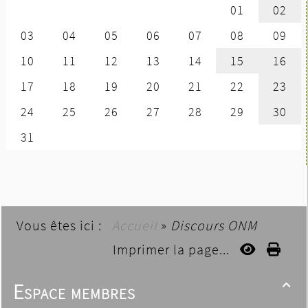
Vous êtes ici :
Accueil
»
Discours ONM
Imprimer la page...
Espace membres
