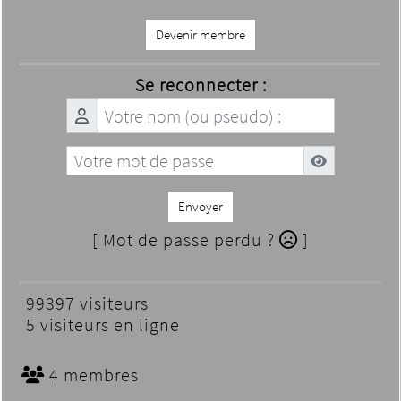
Devenir membre
Se reconnecter :
Envoyer
[ Mot de passe perdu ?
]
99397 visiteurs
5 visiteurs en ligne
4 membres