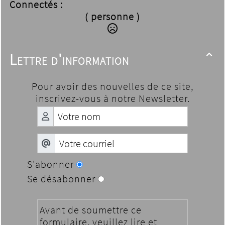
Connectés :
( personne )
Lettre d'information

Pour avoir des nouvelles de ce site,
inscrivez-vous à notre Newsletter.
S'abonner
Se désabonner
Avant de soumettre ce
formulaire, veuillez lire et