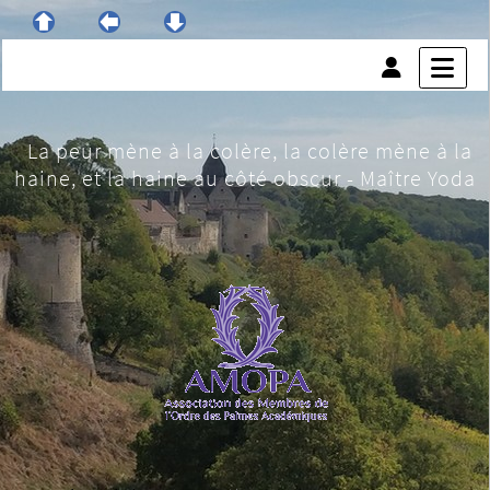
La peur mène à la colère, la colère mène à la
haine, et la haine au côté obscur - Maître Yoda