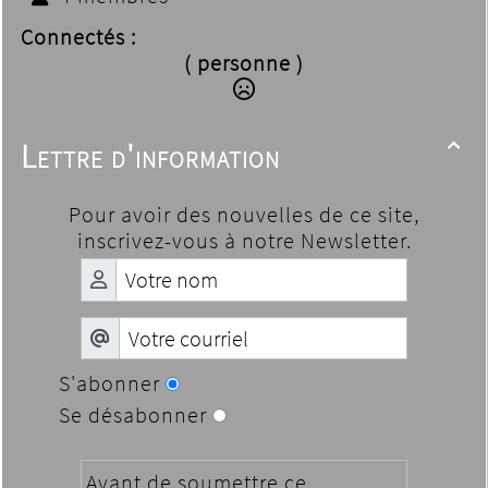
Connectés :
( personne )
Lettre d'information

Pour avoir des nouvelles de ce site,
inscrivez-vous à notre Newsletter.
S'abonner
Se désabonner
Avant de soumettre ce