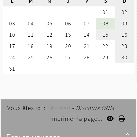
Vous êtes ici :
Accueil
»
Discours ONM
Imprimer la page...
