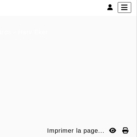
nards - Harv Eker
Imprimer la page...