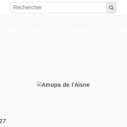
s aigles, il faut arrêter de nager avec les ca
27