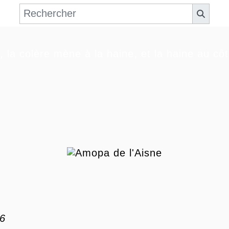
, la colère mène à la haine, et la haine au cô
26