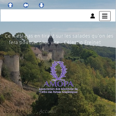
Ce n'est pas en tirant sur les salades qu'on les
fera pousser plus vite - Célestin Freinet
Vous êtes ici :
Accueil
»
Voeux 2026