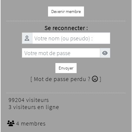
Devenir membre
Se reconnecter :
Envoyer
[ Mot de passe perdu ?
]
99204 visiteurs
3 visiteurs en ligne
4 membres