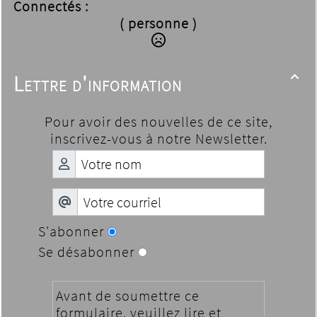
Connectés :
( personne )
Lettre d'information

Pour avoir des nouvelles de ce site,
inscrivez-vous à notre Newsletter.
S'abonner
Se désabonner
Avant de soumettre ce
formulaire, veuillez lire et