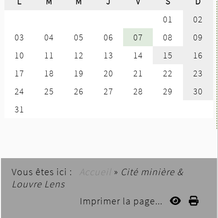
Vous êtes ici :
Accueil
»
Cité minière &
Louvre Lens
Imprimer la page...