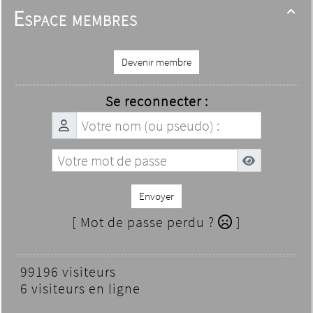
Espace membres

Devenir membre
Se reconnecter :
Envoyer
[ Mot de passe perdu ?
]
99196 visiteurs
6 visiteurs en ligne