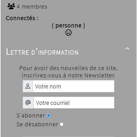
4 membres
Connectés :
( personne )
Lettre d'information

Pour avoir des nouvelles de ce site,
inscrivez-vous à notre Newsletter.
S'abonner
Se désabonner