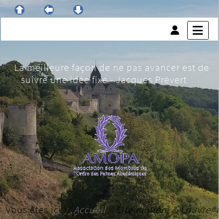
La meilleure façon de ne pas avancer est de
suivre une idée fixe - Jacques Prévert
Vous êtes ici :
Accueil
»
Cité minière & Louvre