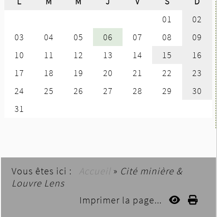
Vous êtes ici :
Accueil
»
Cité minière &
Louvre Lens
Imprimer la page...