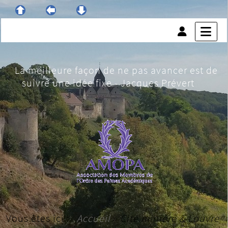
La meilleure façon de ne pas avancer est de
suivre une idée fixe - Jacques Prévert
Vous êtes ici :
Accueil
»
Cité minière & Louvre