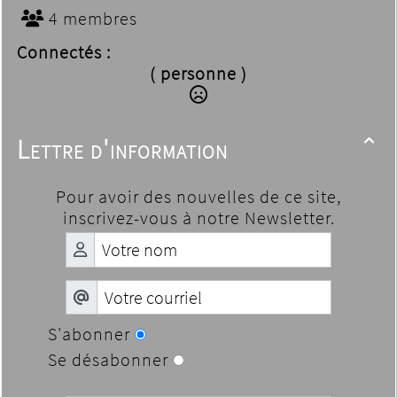
4 membres
Connectés :
( personne )
Lettre d'information

Pour avoir des nouvelles de ce site,
inscrivez-vous à notre Newsletter.
S'abonner
Se désabonner