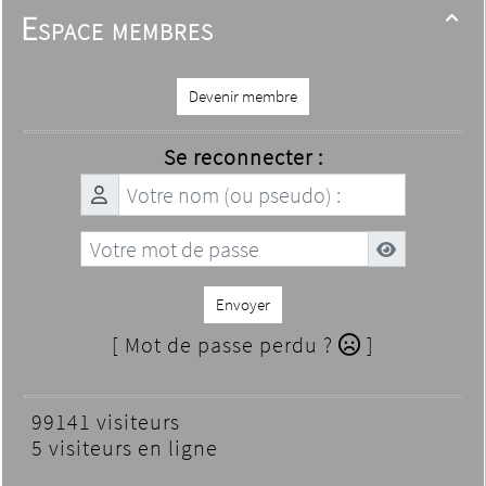
Espace membres

Devenir membre
Se reconnecter :
Envoyer
[ Mot de passe perdu ?
]
99141 visiteurs
5 visiteurs en ligne