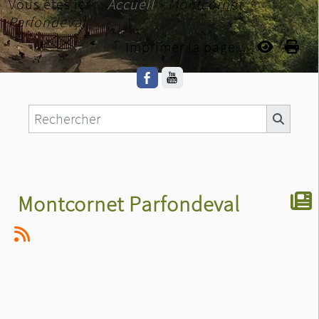
Vous êtes ici :
Accueil
»
Montcornet
Parfondeval
Imprimer la page...
Montcornet Parfondeval