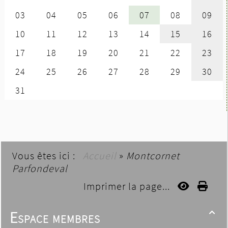
Vous êtes ici :
Accueil
»
Montcornet
Parfondeval
Imprimer la page...
Espace membres
