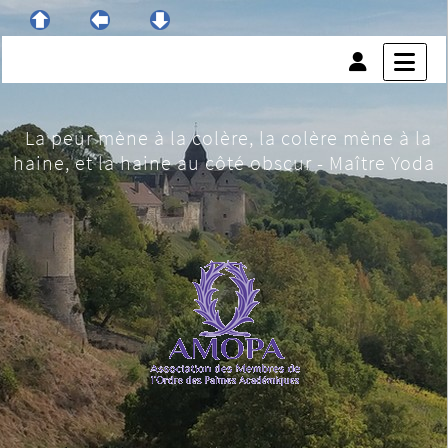
La peur mène à la colère, la colère mène à la
haine, et la haine au côté obscur - Maître Yoda