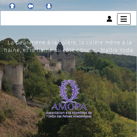
La peur mène à la colère, la colère mène à la
haine, et la haine au côté obscur - Maître Yoda