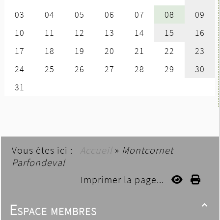
Vous êtes ici :
Accueil
»
Montcornet
Parfondeval
Imprimer la page...
Espace membres
