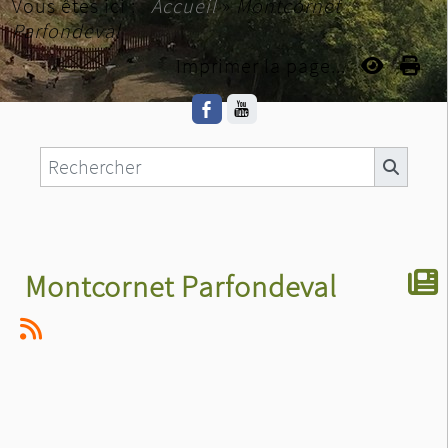
Vous êtes ici :
Accueil
»
Montcornet
Parfondeval
Imprimer la page...
Montcornet Parfondeval