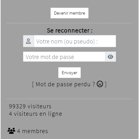
Devenir membre
Se reconnecter :
Envoyer
[ Mot de passe perdu ?
]
99329 visiteurs
4 visiteurs en ligne
4 membres