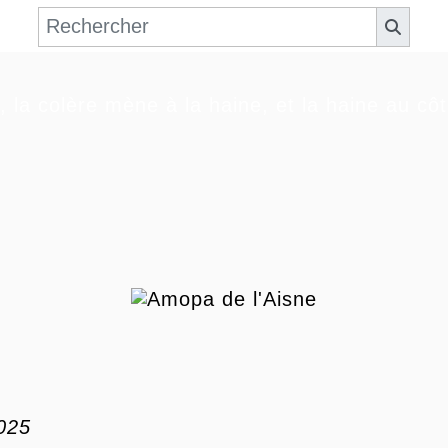
, la colère mène à la haine, et la haine au cô
025