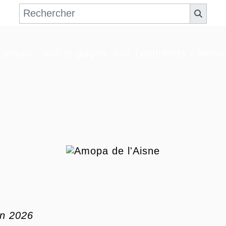
jamais : soit je gagne, soit j'apprends - Nel
in 2026