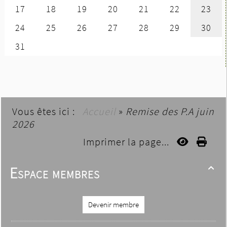
Vous êtes ici :
Accueil
»
Remise des P.A juin
2026
Imprimer la page...
Espace membres

Devenir membre