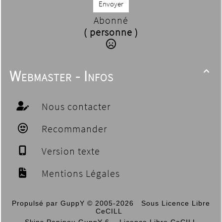
Envoyer
Abonné
( personne )
Webmaster - Infos

Nous contacter
Recommander
Version texte
Mentions Légales
Propulsé par GuppY
© 2005-2026
Sous Licence Libre
CeCILL
Skins Papinou GuppY 6
Licence Libre CeCILL