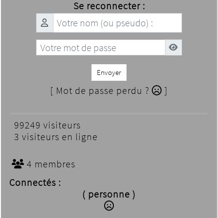
Se reconnecter :
Envoyer
[ Mot de passe perdu ?
]
99249 visiteurs
3 visiteurs en ligne
4 membres
Connectés :
( personne )