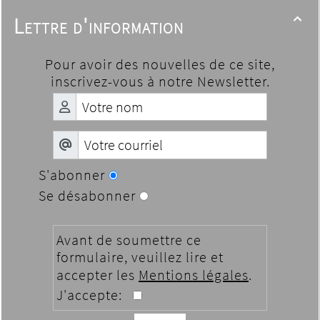
Lettre d'information

Pour avoir des nouvelles de ce site,
inscrivez-vous à notre Newsletter.
S'abonner
Se désabonner
Avant de soumettre ce
formulaire, veuillez lire et
accepter les
Mentions légales
.
J'accepte: