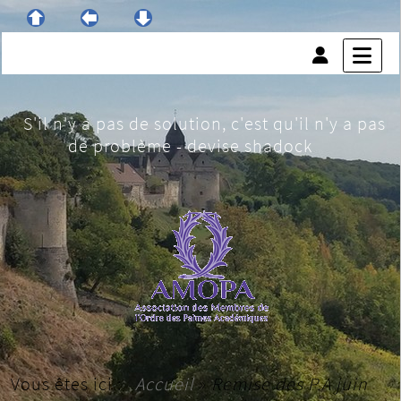
S'il n'y a pas de solution, c'est qu'il n'y a pas
de problème - devise shadock
Vous êtes ici :
Accueil
»
Remise des P.A juin