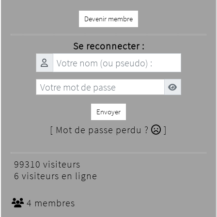
Devenir membre
Se reconnecter :
Envoyer
[ Mot de passe perdu ?
]
99310 visiteurs
6 visiteurs en ligne
4 membres