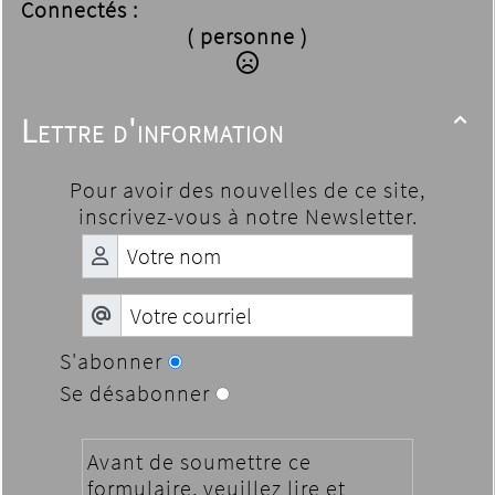
Connectés :
( personne )
Lettre d'information

Pour avoir des nouvelles de ce site,
inscrivez-vous à notre Newsletter.
S'abonner
Se désabonner
Avant de soumettre ce
formulaire, veuillez lire et