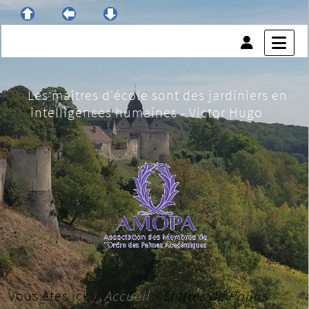
Les maîtres d'école sont des jardiniers en
intelligences humaines - Victor Hugo
Vous êtes ici :
Accueil
»
Lettres de Poilus