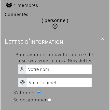
4 membres
Connectés :
( personne )
Lettre d'information

Pour avoir des nouvelles de ce site,
inscrivez-vous à notre Newsletter.
S'abonner
Se désabonner