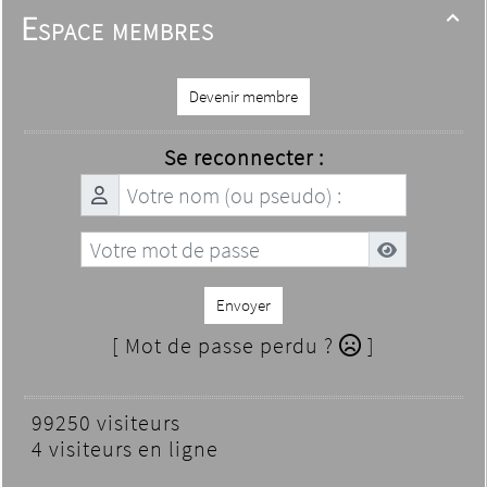
Espace membres

Devenir membre
Se reconnecter :
Envoyer
[ Mot de passe perdu ?
]
99250 visiteurs
4 visiteurs en ligne