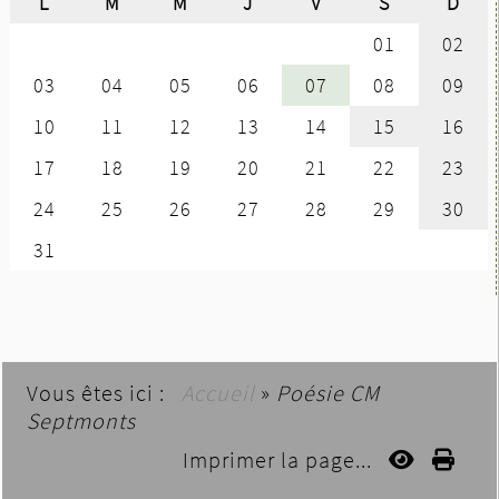
Vous êtes ici :
Accueil
»
Poésie CM
Septmonts
Imprimer la page...