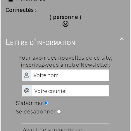
Connectés :
( personne )
Lettre d'information

Pour avoir des nouvelles de ce site,
inscrivez-vous à notre Newsletter.
S'abonner
Se désabonner
Avant de soumettre ce