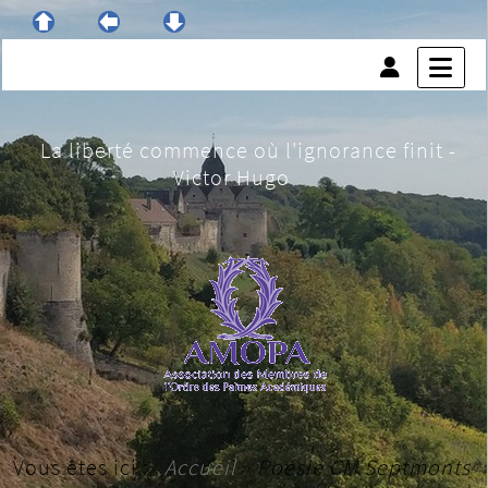
La liberté commence où l'ignorance finit -
Victor Hugo
Vous êtes ici :
Accueil
»
Poésie CM Septmonts