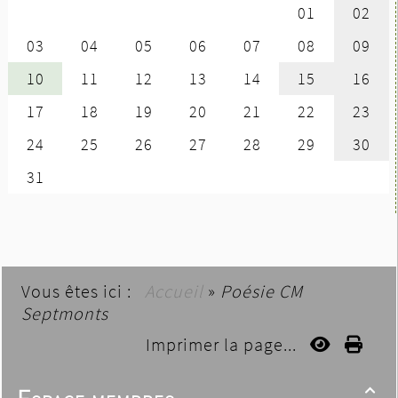
Vous êtes ici :
Accueil
»
Poésie CM
Septmonts
Imprimer la page...
