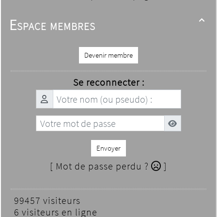
Espace membres

Devenir membre
Se reconnecter :
Envoyer
[ Mot de passe perdu ?
]
99457 visiteurs
6 visiteurs en ligne