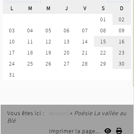
Vous êtes ici :
Accueil
»
Poésie La vallée au
Blé
Imprimer la page...