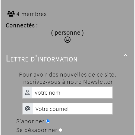
4 membres
Connectés :
( personne )
Lettre d'information

Pour avoir des nouvelles de ce site,
inscrivez-vous à notre Newsletter.
S'abonner
Se désabonner