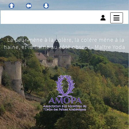
La peur mène à la colère, la colère mène à la
haine, et la haine au côté obscur - Maître Yoda