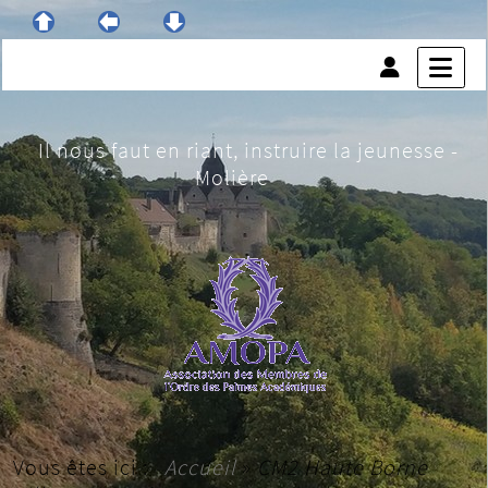
Il nous faut en riant, instruire la jeunesse -
Molière
Vous êtes ici :
Accueil
»
CM2 Haute Borne