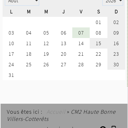
Vous êtes ici :
Accueil
»
CM2 Haute Borne
Villers-Cotterêts