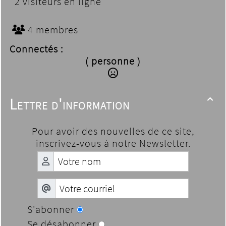
2 visiteurs en ligne
4 membres
Connectés :
( personne )
Lettre d'information

Pour avoir des nouvelles de ce site,
inscrivez-vous à notre Newsletter.
S'abonner
Se désabonner