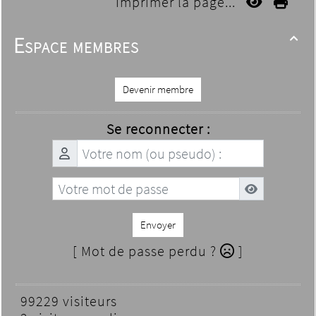
Imprimer la page...
Espace membres

Devenir membre
Se reconnecter :
Envoyer
[ Mot de passe perdu ?
]
99229 visiteurs