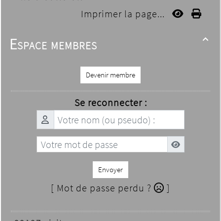
Imprimer la page...
Espace membres

Devenir membre
Se reconnecter :
Envoyer
[ Mot de passe perdu ?
]