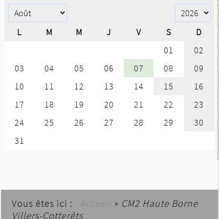
Vous êtes ici :
Accueil
»
CM2 Haute Borne
Villers-Cotterêts