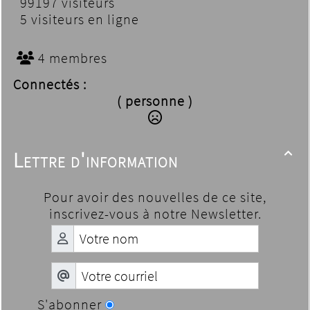
99197 visiteurs
5 visiteurs en ligne
4 membres
Connectés :
( personne )
Lettre d'information

Pour avoir des nouvelles de ce site,
inscrivez-vous à notre Newsletter.
S'abonner