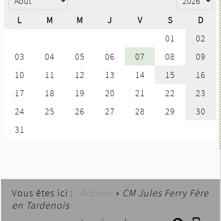
Vous êtes ici :
Accueil
»
CM Jules Ferry Fère
en Tardenois