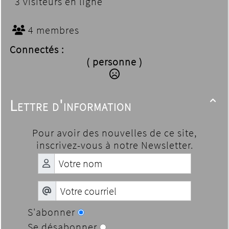
3 visiteurs en ligne
4 membres
Connectés :
( personne )
Lettre d'information

Pour avoir des nouvelles de ce site,
inscrivez-vous à notre Newsletter.
S'abonner
Se désabonner