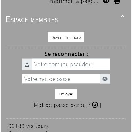
Imprimer la page...
Espace membres

Devenir membre
Se reconnecter :
Envoyer
[ Mot de passe perdu ?
]
99183 visiteurs