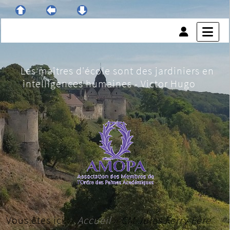
Les maîtres d'école sont des jardiniers en
intelligences humaines - Victor Hugo
Vous êtes ici :
Accueil
»
CM Jules Ferry Fère