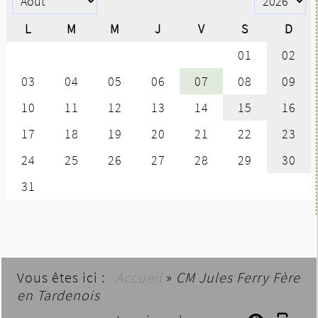
Vous êtes ici :
Accueil
»
CM Jules Ferry Fère
en Tardenois