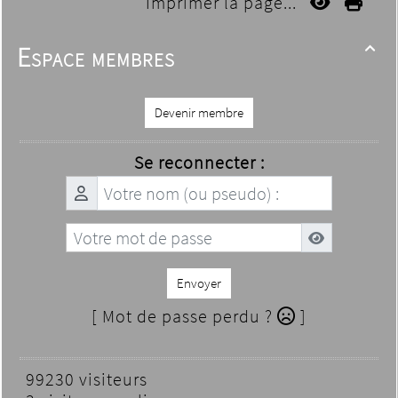
Imprimer la page...
Espace membres

Devenir membre
Se reconnecter :
Envoyer
[ Mot de passe perdu ?
]
99230 visiteurs