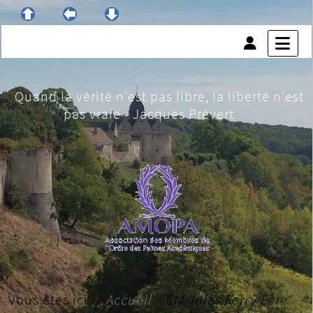
Quand la vérité n'est pas libre, la liberté n'est
pas vraie - Jacques Prévert
Vous êtes ici :
Accueil
»
CM Jules Ferry Fère