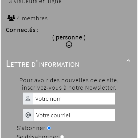
3 visiteurs en ligne
4 membres
Connectés :
( personne )
Lettre d'information

Pour avoir des nouvelles de ce site,
inscrivez-vous à notre Newsletter.
S'abonner
Se désabonner