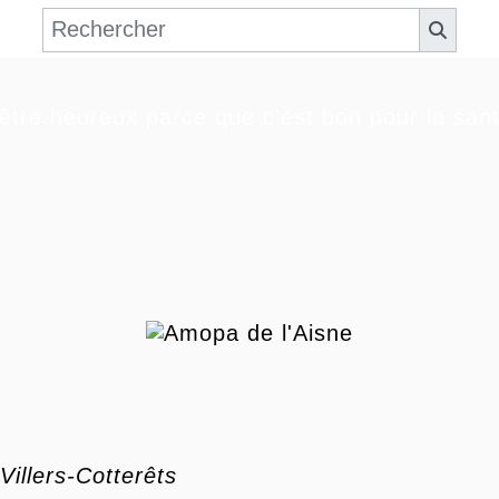
'être heureux parce que c'est bon pour la sant
llers-Cotterêts