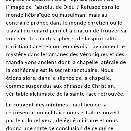
l
’image de l
’absolu, de Dieu
?
R
efusée dans le
monde
hébraïque
ou
musulman
, mais au
contraire prôné
e
dans le
monde
chrétien
où
le
travail du
regard permet
à chacun
de trouver
sa
voie
vers les hautes sphères de la spiritualité.
Christian Carette nous en dévoila savamment le
mystère
dans les arcanes des Véroniques et des
Mandalyons anciens dont
la chapelle
latérale
de
la cathédrale est le secret sanctuaire.
Nous
étions alors, dans le silence de la chapelle,
comme suspendus aux phrases de Christian,
véritable alchimiste de la sainte face retrouvée.
Le couvent
des minimes,
h
aut lieu de la
représentation militaire nous est alors ouvert
par le
colonel
Vera, délégué militaire et nous
donna une sorte de conclusion de ce
qui
se