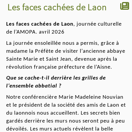
Les faces cachées de Laon
Les faces
cachées
de Laon
,
journée
culturelle
de l’AMOPA.
avril 2026
La journée ensoleillée nous a permis, grâce à
madame la Préfète de visiter l’ancienne abbaye
Saint
e Marie et
Saint
Jean
, devenue après la
révolution française préfecture de l’Aisne.
Que se cache-t-il derrière les grilles de
l’ensemble abbatial ?
Notre conférencière M
arie
M
adeleine
Nouvian
et le président de la société des amis de Laon et
du laonnois nous accueillent. Les secrets bien
gardés derrière les murs nous seront peu à peu
dévoilés. Les murs
actuels révèlent
la belle