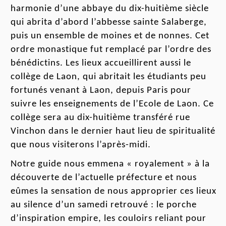
harmonie d’une abbaye du dix-huitième siècle
qui abrita d’abord l’abbesse sainte Salaberge,
puis un ensemble de moines et de nonnes. Cet
ordre mona
sti
que fut remplacé par l’ordre des
bénédictins
. Les lieux accueillirent aussi le
collège de Laon, qui a
britait
les étudiants peu
fortunés venant à Laon, depuis Paris pour
sui
vre
les enseignements de l’Ecole de Laon. Ce
collège sera au
dix-huitième
transféré
rue
Vinchon dans
le dern
i
er h
a
ut l
i
eu de spiritualité
que nous visiterons l’
après-midi
.
Notre guide nous emmena « royalement » à la
découverte de l’actuelle préfecture et nous
eûmes
la sensation de nous approprier ces lieux
au silence d’un samedi re
trouvé
: le porche
d’inspiration empire, les couloirs reliant pour