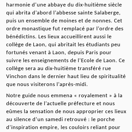
harmonie d’une abbaye du dix-huitième siècle
qui abrita d’abord l’abbesse sainte Salaberge,
puis un ensemble de moines et de nonnes. Cet
ordre mona
sti
que fut remplacé par l’ordre des
bénédictins
. Les lieux accueillirent aussi le
collège de Laon, qui a
britait
les étudiants peu
fortunés venant à Laon, depuis Paris pour
sui
vre
les enseignements de l’Ecole de Laon. Ce
collège sera au
dix-huitième
transféré
rue
Vinchon dans
le dern
i
er h
a
ut l
i
eu de spiritualité
que nous visiterons l’
après-midi
.
Notre guide nous emmena « royalement » à la
découverte de l’actuelle préfecture et nous
eûmes
la sensation de nous approprier ces lieux
au silence d’un samedi re
trouvé
: le porche
d’inspiration empire, les couloirs reliant pour