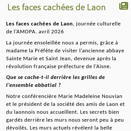
Les faces cachées de Laon
Les faces
cachées
de Laon
,
journée
culturelle
de l’AMOPA.
avril 2026
La journée ensoleillée nous a permis, grâce à
madame la Préfète de visiter l’ancienne abbaye
Saint
e Marie et
Saint
Jean
, devenue après la
révolution française préfecture de l’Aisne.
Que se cache-t-il derrière les grilles de
l’ensemble abbatial ?
Notre conférencière M
arie
M
adeleine
Nouvian
et le président de la société des amis de Laon et
du laonnois nous accueillent. Les secrets bien
gardés derrière les murs nous seront peu à peu
dévoilés. Les murs
actuels révèlent
la belle