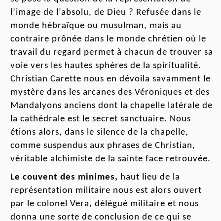
l
’image de l
’absolu, de Dieu
?
R
efusée dans le
monde
hébraïque
ou
musulman
, mais au
contraire prôné
e
dans le
monde
chrétien
où
le
travail du
regard permet
à chacun
de trouver
sa
voie
vers les hautes sphères de la spiritualité.
Christian Carette nous en dévoila savamment le
mystère
dans les arcanes des Véroniques et des
Mandalyons anciens dont
la chapelle
latérale
de
la cathédrale est le secret sanctuaire.
Nous
étions alors, dans le silence de la chapelle,
comme suspendus aux phrases de Christian,
véritable alchimiste de la sainte face retrouvée.
Le couvent
des minimes,
h
aut lieu de la
représentation militaire nous est alors ouvert
par le
colonel
Vera, délégué militaire et nous
donna une sorte de conclusion de ce
qui
se