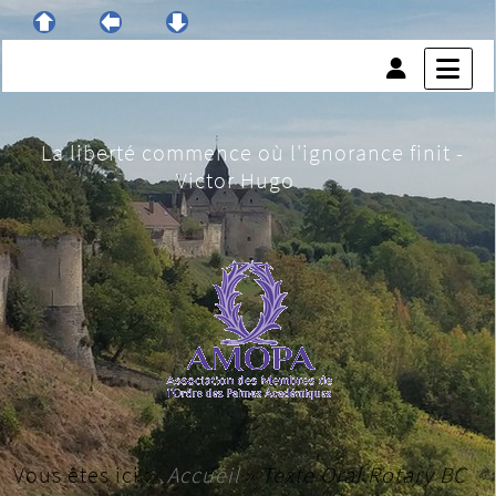
La liberté commence où l'ignorance finit -
Victor Hugo
Vous êtes ici :
Accueil
»
Texte Oral Rotary BC