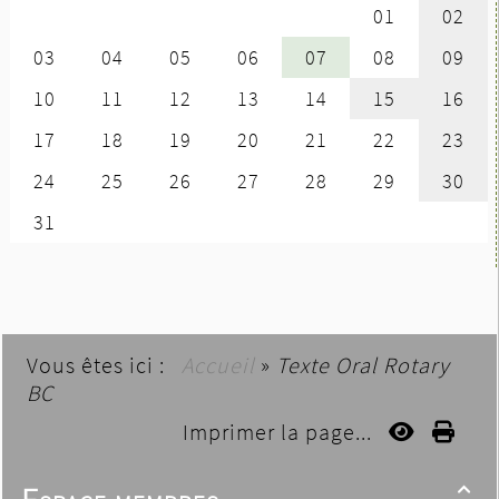
Vous êtes ici :
Accueil
»
Texte Oral Rotary
BC
Imprimer la page...
