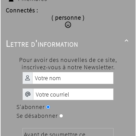
Connectés :
( personne )
Lettre d'information

Pour avoir des nouvelles de ce site,
inscrivez-vous à notre Newsletter.
S'abonner
Se désabonner
Avant de soumettre ce