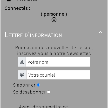
Connectés :
( personne )
Lettre d'information

Pour avoir des nouvelles de ce site,
inscrivez-vous à notre Newsletter.
S'abonner
Se désabonner
Avant de soumettre ce