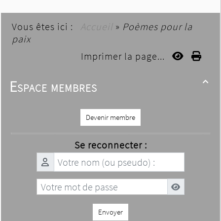
Vous êtes ici :
Accueil
»
Poèmes pour la
paix
Imprimer la page...
Espace membres

Devenir membre
Se reconnecter :
Envoyer