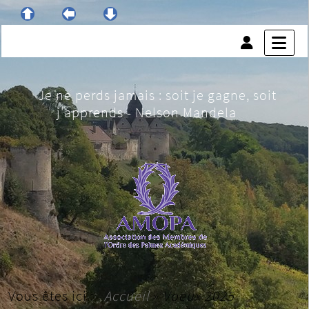
Je ne perds jamais : soit je gagne, soit
j'apprends - Nelson Mandela
Vous êtes ici :
Accueil
»
Voeux 2025