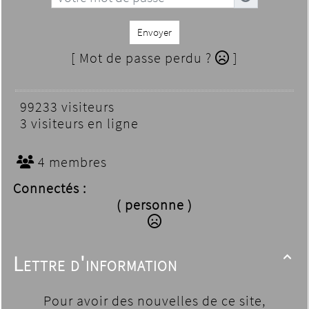
Envoyer
[ Mot de passe perdu ?
]
99233 visiteurs
3 visiteurs en ligne
4 membres
Connectés :
( personne )
Lettre d'information

Pour avoir des nouvelles de ce site,