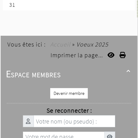
Vous êtes ici :
Accueil
»
Voeux 2025
Imprimer la page...
Espace membres

Devenir membre
Se reconnecter :