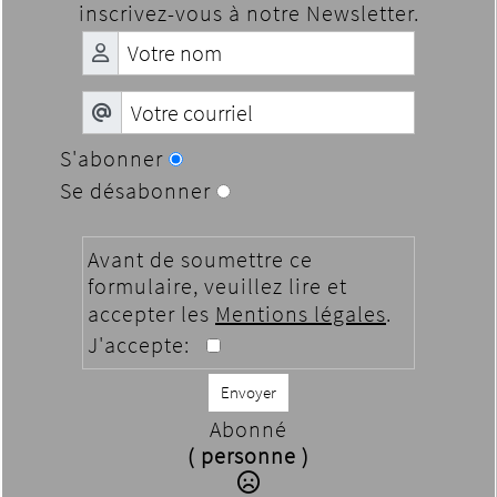
inscrivez-vous à notre Newsletter.
S'abonner
Se désabonner
Avant de soumettre ce
formulaire, veuillez lire et
accepter les
Mentions légales
.
J'accepte:
Envoyer
Abonné
( personne )