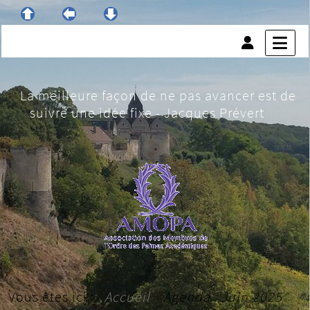
La meilleure façon de ne pas avancer est de
suivre une idée fixe - Jacques Prévert
Vous êtes ici :
Accueil
»
Agenda : Juin 2025