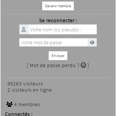
Devenir membre
Se reconnecter :
Envoyer
[ Mot de passe perdu ?
]
99263 visiteurs
2 visiteurs en ligne
4 membres
Connectés :