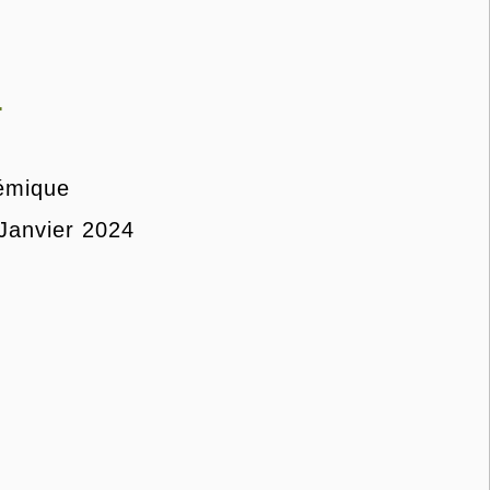
4
émique
 Janvier 2024