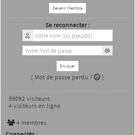
Devenir membre
Se reconnecter :
Envoyer
[ Mot de passe perdu ?
]
99092 visiteurs
4 visiteurs en ligne
4 membres
Connectés :