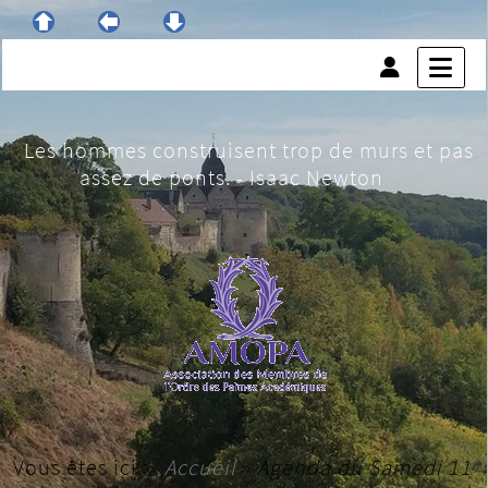
Les hommes construisent trop de murs et pas
assez de ponts. - Isaac Newton
Vous êtes ici :
Accueil
»
Agenda du
Samedi 11